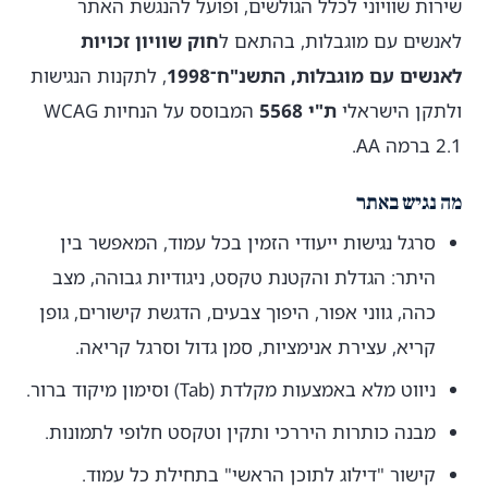
שירות שוויוני לכלל הגולשים, ופועל להנגשת האתר
לאנשים עם מוגבלות, בהתאם ל
חוק שוויון זכויות
לאנשים עם מוגבלות, התשנ"ח־1998
, לתקנות הנגישות
ולתקן הישראלי
ת"י 5568
המבוסס על הנחיות WCAG
2.1 ברמה AA.
מה נגיש באתר
סרגל נגישות ייעודי הזמין בכל עמוד, המאפשר בין
היתר: הגדלת והקטנת טקסט, ניגודיות גבוהה, מצב
כהה, גווני אפור, היפוך צבעים, הדגשת קישורים, גופן
קריא, עצירת אנימציות, סמן גדול וסרגל קריאה.
ניווט מלא באמצעות מקלדת (Tab) וסימון מיקוד ברור.
מבנה כותרות היררכי ותקין וטקסט חלופי לתמונות.
קישור "דילוג לתוכן הראשי" בתחילת כל עמוד.