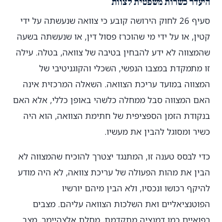
היעדר כשרות משפטית לצוות
סעיף 26 לחוק הירושה קובע כי צוואה שנעשתה על ידי
קטין, או על ידי מי שהוכרז פסול דין, או שנעשתה בשעה
שהמצווה לא ידע להבחין בטיבה של צוואה, בטלה. עילה
זו מתמקדת במצבו הנפשי, השכלי והקוגניטיבי של
המצווה במועד עריכת הצוואה. השאלה המרכזית אינה
האם המצווה סבל ממחלה כלשהי באופן כללי, אלא האם
בנקודת הזמן הספציפית של חתימת הצוואה, הוא היה
כשיר ומסוגל להבין את מעשיו.
כדי לבסס טענה זו, המתנגד יצטרך להוכיח שהמצווה לא
הבין את מהות הפעולה של עריכת צוואה, לא היה מודע
להיקף רכושו ונכסיו, ולא הבין מיהם יורשיו
הפוטנציאליים ואת השלכות הצוואה עליהם. מצבים
רפואיים כמו דמנציה מתקדמת, מחלת אלצהיימר, מצב