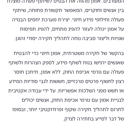
המעורבים. אמון מהווה את הבסיס לשיתוף פעולה מוצלח
בין אנשים וחוקרים, המאפשר תקשורת פתוחה, שיתוף
פעולה וחילופי מידע חיוני. יצירת מערכת יחסים הבנויה
על אמון יכולה לעזור להפיג מתחים, להפיג תפיסות
שגויות וליצור סביבה נוחה לתהליך חקירה יסודי והוגן.
בהקשר של חקירה משטרתית, אמון חיוני כדי להבטיח
שאנשים ירגישו בנוח לשתף מידע, לספק הצהרות ולשתף
פעולה עם גורמי אכיפת החוק. ללא אמון, תיתכן חוסר
רצון לחשוף פרטים מרכזיים, חששות לגבי סודיות המידע
או חשש מפני השלכות אפשריות. על ידי עבודה אקטיבית
לבניית אמון עם גורמי אכיפת החוק, אנשים יכולים
לתרום לתהליך חקירה שקוף ופרודוקטיבי יותר, ובסופו
של דבר לסייע בחתירה לצדק.