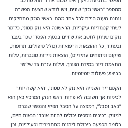
הפיצוי בתביעת נזיקין אינו סכום אחיד. הוא מורכב
ממספר "ראשי נזק" שונים, ויש לוודא שהצעת הפשרה
נותנת מענה הולם לכל אחד מהם. ראשי הנזק מתחלקים
לשתי קטגוריות עיקריות. הראשונה היא נזק ממוני, כלומר
נזקים שניתן לחשב את שוויים בכסף: הפסדי שכר בעבר
ובעתיד, כל ההוצאות הרפואיות (כולל טיפולים, תרופות,
שיקום וניתוחים עתידיים), הוצאות ניידות מוגברות, עלות
התאמת דיור במידת הצורך, ועלות עזרת צד שלישי
בביצוע פעולות יומיומיות.
הקטגוריה השנייה היא נזק לא ממוני, והיא קשה יותר
לכימות אך חשובה לא פחות. ראש הנזק המרכזי כאן הוא
"כאב וסבל", המפצה על הסבל הפיזי והנפשי שנגרם
לניזוק. רכיבים נוספים יכולים להיות אובדן הנאות חיים,
כלומר הפגיעה ביכולת ליהנות מתחביבים ופעילויות, וכן