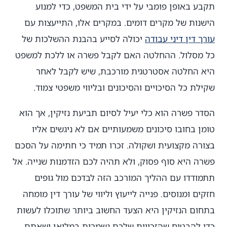
תקבע באופן פומבי על ידי בית המשפט, כדי למנוע
הישנות של מקרים דומים. במקרים אלו, התייעצות עם
עורך דין דיני עבודה
יכולה לסייע בהבנת ההשלכות של
כל מסלול. ההחלטה האם לקבל פשרה או ללכת למשפט
היא החלטה אסטרטגית מורכבת, שיש לקבל לאחר
שקילת כל הסיכויים והסיכונים ובליווי משפטי צמוד.
הסדר פשרה הוא כלי יעיל לסיום תביעת נזיקין, אך הוא
טומן בחובו סיכונים משמעותיים אם לא ניגשים אליו
בצורה מקצועית ושקולה. זכרו תמיד כי חתימה על הסכם
פשרה היא סוף פסוק, ולא תהיה לכם הזדמנות שנייה. אל
תתמודדו עם ההליך המורכב הזה לבדכם מול גופים
חזקים ומנוסים. פנייה לייעוץ וליווי של עורך דין מומחה
בתחום הנזיקין היא הצעד החשוב ביותר שתוכלו לעשות
כדי להבטיח שהזכויות שלכם נשמרות במלואן ושאתם