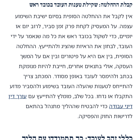
קבלת ההחלטה: שקילת טענות העובד בכובד ראש
אין לקבל את ההחלטה הסופית בסיום ישיבת השימוע
עצמה. על המעסיק לקחת פרק זמן סביר, לרוב יום או
יומיים, כדי לשקול בכובד ראש את כל מה שנאמר על ידי
העובד, לבחון את הראיות שהציג ולהתייעץ. ההחלטה
הסופית, בין אם היא על פיטורים ובין אם על המשך
העסקה, אולי בתנאים אחרים, חייבת להיות מנומקת
בכתב ולהימסר לעובד באופן מסודר. המכתב צריך
להתייחס לטענות שהעלה העובד בשימוע ולהסביר מדוע
התקבלו או נדחו. בכל שלב, מומלץ להתייעץ עם
עורך דין
דיני עבודה
כדי להבטיח שההליך מתנהל בהתאם
לדרישות החוק והפסיקה.
כללי זהב לעובד: כך תתמודדו עם הליך